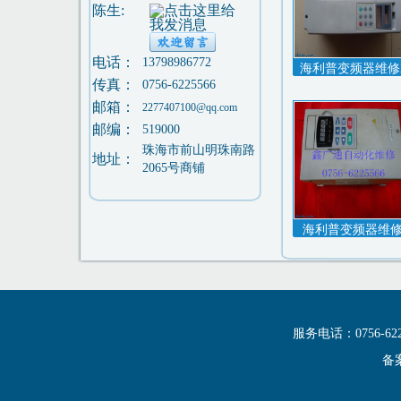
陈生:
电话：
13798986772
海利普变频器维修
传真：
0756-6225566
邮箱：
2277407100@qq.com
邮编：
519000
珠海市前山明珠南路
地址：
2065号商铺
海利普变频器维
服务电话：0756-6
备案